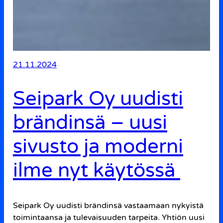
21.11.2024
Seipark Oy uudisti
brändinsä – uusi
sivusto ja moderni
ilme nyt käytössä
Seipark Oy uudisti brändinsä vastaamaan nykyistä
toimintaansa ja tulevaisuuden tarpeita. Yhtiön uusi